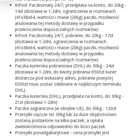
InPost Paczkomaty 24/7, przedpłata na konto, do 20kg -
14zł (dostawa w 1-2dni, ograniczenia w rozmiarach
(41x38x64, wartości i masie (20kg) paczki, możliwość
anulowania tej metody dostawy w przypadku
przekroczenia dopuszczalnych rozmiarów)
InPost Paczkomaty 24/7, pobranie, do 20kg - 17zł
(dostawa w 1-2dni, ograniczenia w rozmiarach
(41x38x64, wartości i masie (20kg) paczki, możliwość
anulowania tej metody dostawy w przypadku
przekroczenia dopuszczalnych rozmiarów)
Paczka kurierska pobraniowa (DHL) do 30kg - 24zł
(dostawa w 1-2dni, do kwoty pobrania 6500zł kurier
dostarcza pod wskazany adres, pobranie powyżej
6500zł musi zostać odebrane w najbliższym terminalu
DHL).
Paczka kurierska (DHL), przedpłata na konto, do 30kg -
21zł (dostawa 1-2dni)
Paczka zagraniczna (w obrębie UE), do 30kg - 120zł
Przesyłki cięższe niż 30kg lub za duże objętościowo
zostaną podzielone na kilka paczek, a opłata
zwielokrotniona odpowiednio do ilości paczek
Przesyłki ponadgabarytowe - cena przesyłki jest