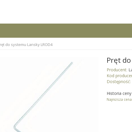
ręt do systemu Lansky LROD4
Pręt d
Producent:
L
Kod producen
Dostępność:
Historia cen
Najniższa cena