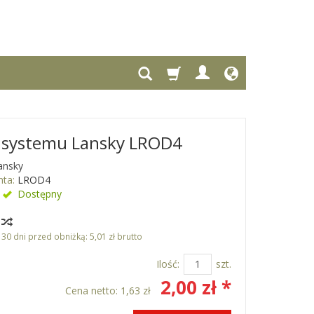
o systemu Lansky LROD4
ansky
ta:
LROD4
Dostępny
y
 30 dni przed obniżką:
5,01 zł brutto
Ilość:
szt.
2,00 zł *
Cena netto:
1,63 zł