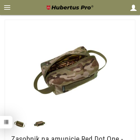
Zasobnik na amunicję Red Dot One -