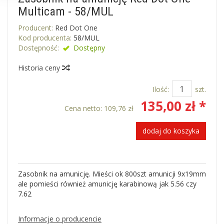
Multicam - 58/MUL
Producent:
Red Dot One
Kod producenta:
58/MUL
Dostępność:
Dostępny
Historia ceny
Ilość:
szt.
135,00 zł *
Cena netto:
109,76 zł
dodaj do koszyka
Zasobnik na amunicję. Mieści ok 800szt amunicji 9x19mm
ale pomieści również amunicję karabinową jak 5.56 czy
7.62
Informacje o producencie